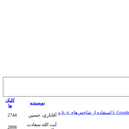
کلیک
نویسنده
ها
ارزیابی مدارک علمی نمایه‌شده پژوهشگران پژوهشکده‌های دانشگاه شهید بهشتی در پایگاه‌های استنادی Web of Science، Scopus و Google Scholar با استفاده از شاخص‌های h، g و
آقاياري، حسين
2744
آیت الله سعادت
2898